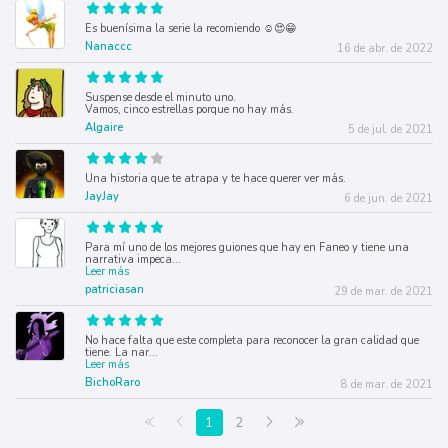
Es buenísima la serie la recomiendo ☺️😍😁
Nanaccc
16 de abr. de 2022
Suspense desde el minuto uno.
Vamos, cinco estrellas porque no hay más.
Algaire
5 de jul. de 2021
Una historia que te atrapa y te hace querer ver más.
JayJay
6 de jun. de 2021
Para mí uno de los mejores guiones que hay en Faneo y tiene una
narrativa impeca
...
Leer más
patriciasan
29 de mar. de 2021
No hace falta que este completa para reconocer la gran calidad que
tiene. La nar
...
Leer más
BichoRaro
8 de mar. de 2021
Primera página
Anterior
Siguiente
Última página
1
2