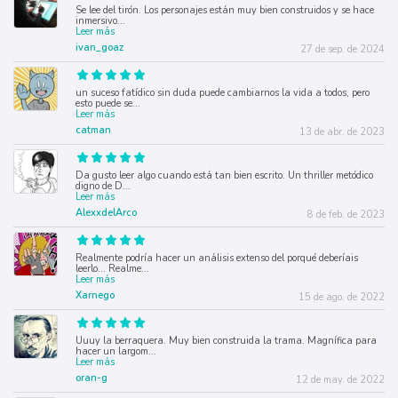
Se lee del tirón. Los personajes están muy bien construidos y se hace
inmersivo
...
Leer más
ivan_goaz
27 de sep. de 2024
un suceso fatídico sin duda puede cambiarnos la vida a todos, pero
esto puede se
...
Leer más
catman
13 de abr. de 2023
Da gusto leer algo cuando está tan bien escrito. Un thriller metódico
digno de D
...
Leer más
AlexxdelArco
8 de feb. de 2023
Realmente podría hacer un análisis extenso del porqué deberíais
leerlo... Realme
...
Leer más
Xarnego
15 de ago. de 2022
Uuuy la berraquera. Muy bien construida la trama. Magnífica para
hacer un largom
...
Leer más
oran-g
12 de may. de 2022