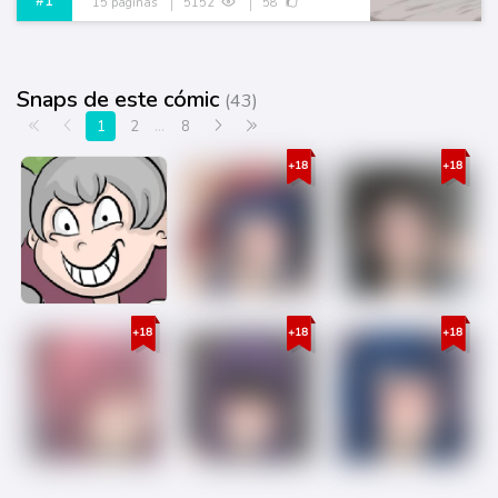
#1
15 páginas
5152
58
Snaps de este cómic
(43)
Primera página
Anterior
Siguiente
Última página
1
2
...
8