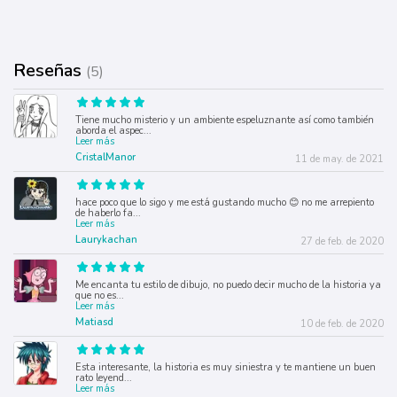
Reseñas
(5)
Tiene mucho misterio y un ambiente espeluznante así como también
aborda el aspec
...
Leer más
CristalManor
11 de may. de 2021
hace poco que lo sigo y me está gustando mucho 😊 no me arrepiento
de haberlo fa
...
Leer más
Laurykachan
27 de feb. de 2020
Me encanta tu estilo de dibujo, no puedo decir mucho de la historia ya
que no es
...
Leer más
Matiasd
10 de feb. de 2020
Esta interesante, la historia es muy siniestra y te mantiene un buen
rato leyend
...
Leer más