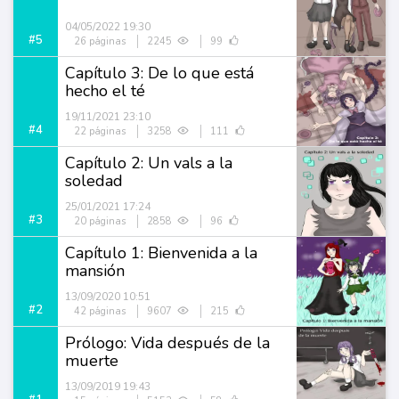
04/05/2022 19:30
#5
26 páginas
2245
99
Capítulo 3: De lo que está
hecho el té
19/11/2021 23:10
#4
22 páginas
3258
111
Capítulo 2: Un vals a la
soledad
25/01/2021 17:24
#3
20 páginas
2858
96
Capítulo 1: Bienvenida a la
mansión
13/09/2020 10:51
#2
42 páginas
9607
215
Prólogo: Vida después de la
muerte
13/09/2019 19:43