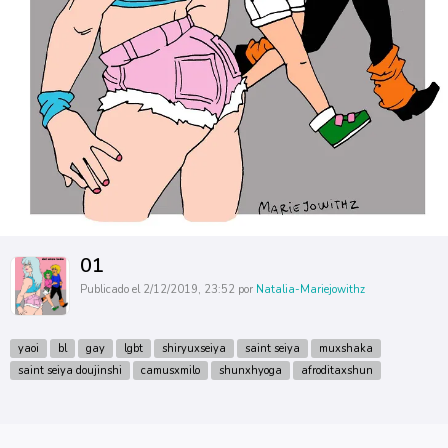
01
Publicado el 2/12/2019, 23:52 por
Natalia-Mariejowithz
yaoi
bl
gay
lgbt
shiryuxseiya
saint seiya
muxshaka
saint seiya doujinshi
camusxmilo
shunxhyoga
afroditaxshun