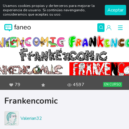
Usamos cookies propias y de terceros para mejorar la
Aceptar
experiencia de usuario. Si continúas navengando,
consideramos que aceptas su uso.
79
4597
EN CURSO
Frankencomic
Valerian32