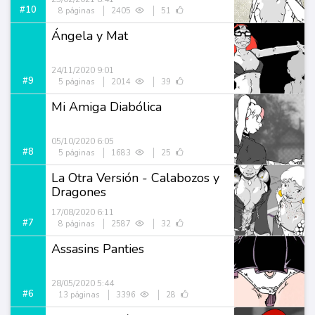
#10
8 páginas
2405
51
Ángela y Mat
24/11/2020 9:01
#9
5 páginas
2014
39
Mi Amiga Diabólica
05/10/2020 6:05
#8
5 páginas
1683
25
La Otra Versión - Calabozos y
Dragones
17/08/2020 6:11
#7
8 páginas
2587
32
Assasins Panties
28/05/2020 5:44
#6
13 páginas
3396
28