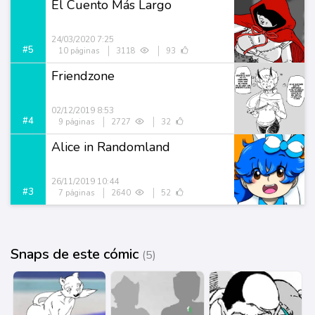
El Cuento Más Largo
24/03/2020 7:25
#5
10 páginas
3118
93
Friendzone
02/12/2019 8:53
#4
9 páginas
2727
32
Alice in Randomland
26/11/2019 10:44
#3
7 páginas
2640
52
Snaps de este cómic
(5)