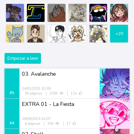
+29
Empezar a leer
03. Avalanche
24/01/2025 20:38
#5
36 páginas
2038
114
EXTRA 01 - La Fiesta
29/09/2024 16:07
#4
4 páginas
246
17