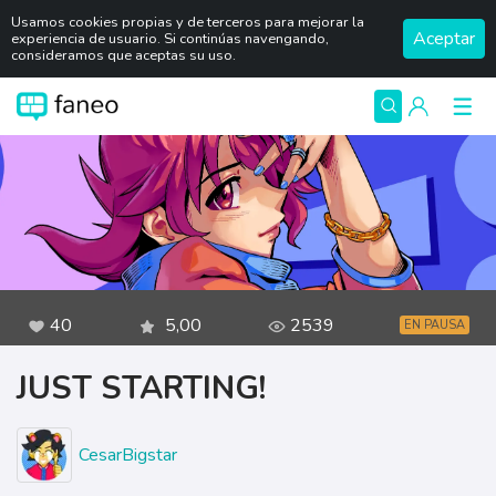
Usamos cookies propias y de terceros para mejorar la
Aceptar
experiencia de usuario. Si continúas navengando,
consideramos que aceptas su uso.
40
5,00
2539
EN PAUSA
JUST STARTING!
CesarBigstar