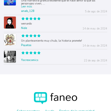
Una narrativa gráfica excelente que te hace sentir lo que los
personajes viven,
...
Leer más
anab_128
5 de ago. de 2024
wenardo
Nide
14 de may. de 2024
Un planteamiento muy chulo, la historia promete!
Poyatos
14 de may. de 2024
Yocreocomics
22 de sep. de 2024