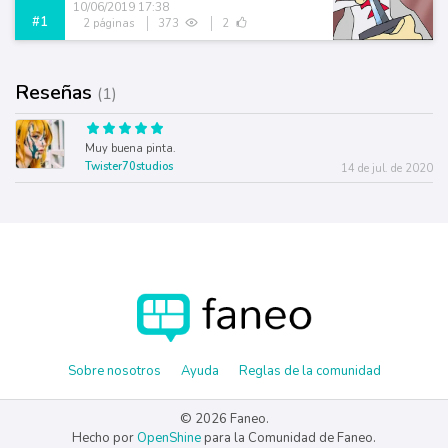
10/06/2019 17:38
#1
2 páginas
373
2
Reseñas
(1)
Muy buena pinta.
Twister70studios
14 de jul. de 2020
Sobre nosotros
Ayuda
Reglas de la comunidad
© 2026 Faneo.
Hecho por
OpenShine
para la Comunidad de Faneo.