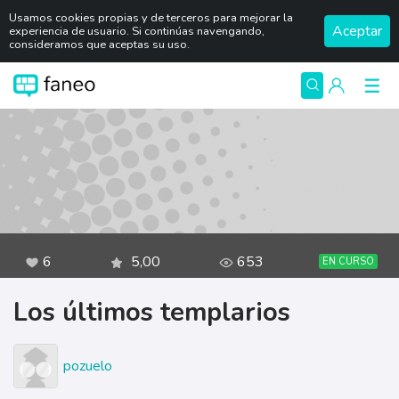
Usamos cookies propias y de terceros para mejorar la
Aceptar
experiencia de usuario. Si continúas navengando,
consideramos que aceptas su uso.
6
5,00
653
EN CURSO
Los últimos templarios
pozuelo