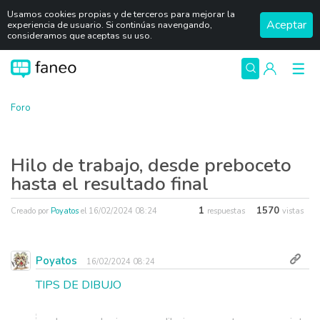
Usamos cookies propias y de terceros para mejorar la
Aceptar
experiencia de usuario. Si continúas navengando,
consideramos que aceptas su uso.
Foro
Hilo de trabajo, desde preboceto
hasta el resultado final
1
1570
Creado por
Poyatos
el
16/02/2024 08:24
respuestas
vistas
Poyatos
16/02/2024 08:24
TIPS DE DIBUJO