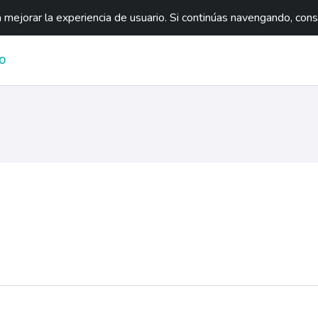
mejorar la experiencia de usuario. Si continúas navengando, con
O