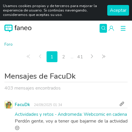
Usamos cookies propias y de terceros para mejorar la
Aceptar
experiencia de usuario. Si continúas navengando,
consideramos que aceptas su uso.
Foro
Primera página
Anterior
Siguiente
Última págin
1
2
...
41
Mensajes de FacuDk
403 mensajes encontrados
FacuDk
24/09/2025 01:34
Actividades y retos - Andromeda: Webcomic en cadena
Perdón gente, voy a tener que bajarme de la actividad
😔