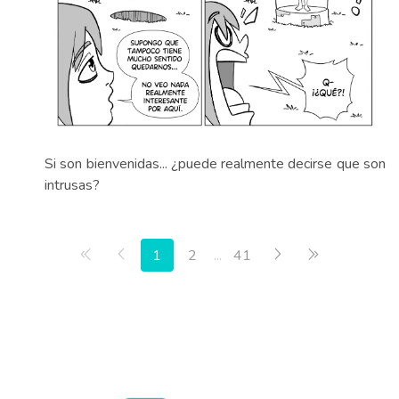
Si son bienvenidas... ¿puede realmente decirse que son
intrusas?
Primera página
Anterior
Siguiente
Última págin
1
2
...
41