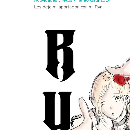
Actividades y retos - Faneo Gala 2024
Les dejo mi aportacion con mi Ryn