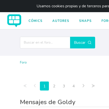
Usamos cookies propias y de terceros para 
CÓMICS
AUTORES
SNAPS
FOR
Buscar
Foro
Primera página
Anterior
Siguiente
Última p
1
2
3
4
Mensajes de Goldy