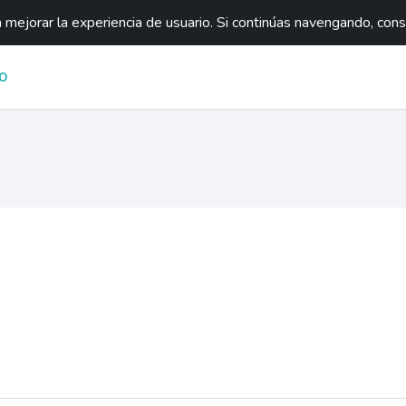
mejorar la experiencia de usuario. Si continúas navengando, con
O
ágina