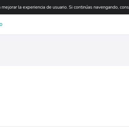
mejorar la experiencia de usuario. Si continúas navengando, con
O
ágina