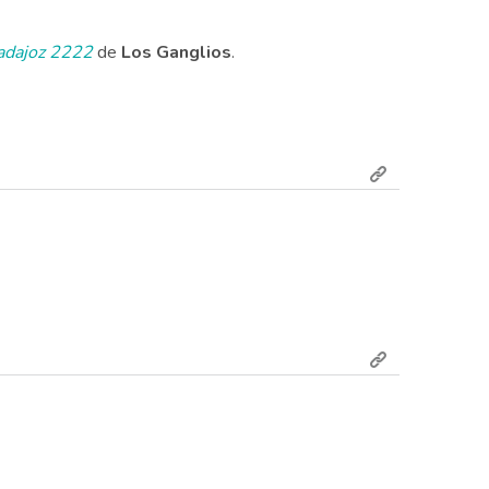
adajoz 2222
de
Los Ganglios
.