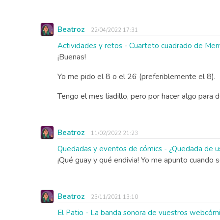
Beatroz
22/04/2022 17:31
Actividades y retos - Cuarteto cuadrado de Merm
¡Buenas!
Yo me pido el 8 o el 26 (preferiblemente el 8).
Tengo el mes liadillo, pero por hacer algo para d
Beatroz
11/02/2022 21:23
Quedadas y eventos de cómics - ¿Quedada de us
¡Qué guay y qué endivia! Yo me apunto cuando sea
Beatroz
23/11/2021 13:10
El Patio - La banda sonora de vuestros webcóm