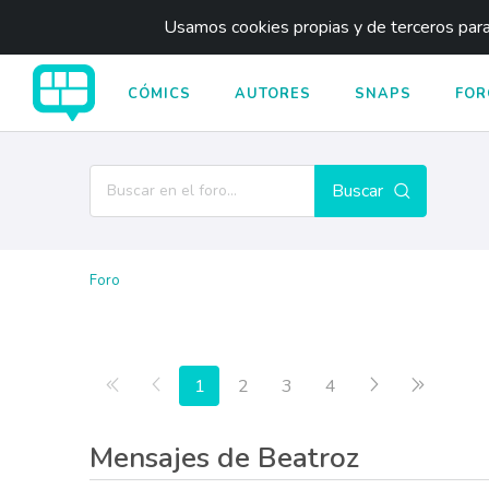
Usamos cookies propias y de terceros para 
CÓMICS
AUTORES
SNAPS
FOR
Buscar
Foro
Primera página
Anterior
Siguiente
Última p
1
2
3
4
Mensajes de Beatroz