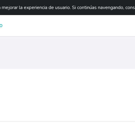
mejorar la experiencia de usuario. Si continúas navengando, con
O