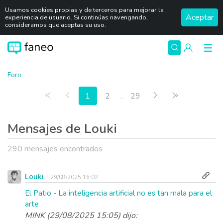
Usamos cookies propias y de terceros para mejorar la
Aceptar
experiencia de usuario. Si continúas navengando,
consideramos que aceptas su uso.
Foro
Primera página
Anterior
Siguiente
Última págin
1
2
...
29
Mensajes de Louki
290 mensajes encontrados
Louki
29/08/2025 16:02
El Patio - La inteligencia artificial no es tan mala para el
arte
MINK (29/08/2025 15:05) dijo: