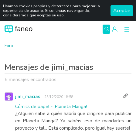
Usamos cookies propias y de terceros para mejorar la
Aceptar
experiencia de usuario. Si continúas navengando,
consideramos que aceptas su uso.
Foro
Mensajes de jimi_macias
5 mensajes encontrados
jimi_macias
25/12/2020 18:58
Cómics de papel - ¡Planeta Manga!
¿Alguien sabe a quién habría que dirigirse para publicar
en Planeta Manga? Ya sabéis, eso de mandarles un
proyecto y tal... Está complicado, pero igual hay suerte!