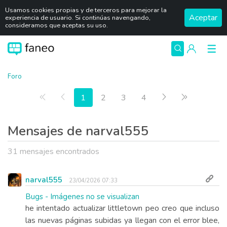
Usamos cookies propias y de terceros para mejorar la
Aceptar
experiencia de usuario. Si continúas navengando,
consideramos que aceptas su uso.
Foro
Primera página
Anterior
Siguiente
Última pág
1
2
3
4
Mensajes de narval555
31 mensajes encontrados
narval555
23/04/2026 07:33
Bugs - Imágenes no se visualizan
he intentado actualizar littletown peo creo que incluso
las nuevas páginas subidas ya llegan con el error blee,