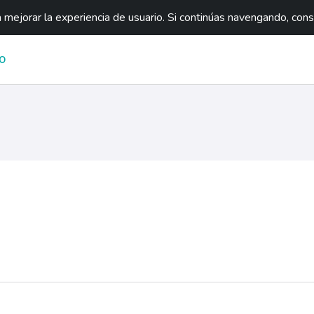
mejorar la experiencia de usuario. Si continúas navengando, con
O