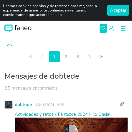
Usamos cookies propias y de terceros para mejorar la
Aceptar
experiencia de usuario. Si continúas navengando,
consideramos que aceptas su uso.
Foro
Primera página
Anterior
Siguiente
Última página
1
2
3
Mensajes de doblede
25 mensajes encontrados
doblede
04/10/2024 19:39
Actividades y retos - Fantubre 2024 Hilo Oficial