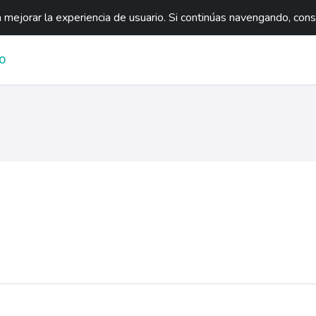
mejorar la experiencia de usuario. Si continúas navengando, con
O