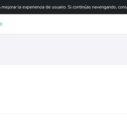
mejorar la experiencia de usuario. Si continúas navengando, con
O