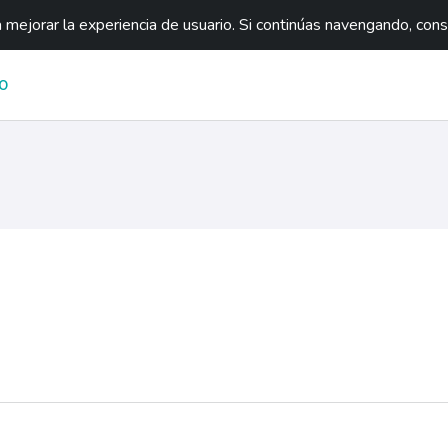
mejorar la experiencia de usuario. Si continúas navengando, con
O