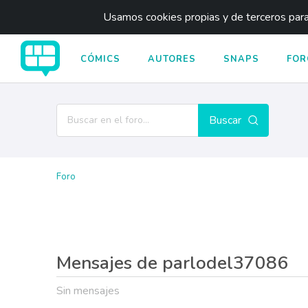
Usamos cookies propias y de terceros para 
CÓMICS
AUTORES
SNAPS
FOR
Buscar
Foro
Mensajes de parlodel37086
Sin mensajes