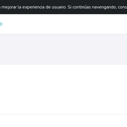
mejorar la experiencia de usuario. Si continúas navengando, con
O