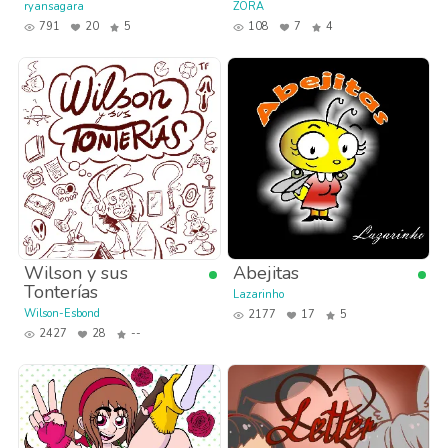
ryansagara
ZORA
791
20
5
108
7
4
Wilson y sus
Abejitas
Tonterías
Lazarinho
Wilson-Esbond
2177
17
5
2427
28
--