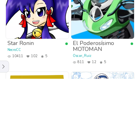
Star Ronin
El Poderosísimo
MOTOMAN
NecroCC
Oscar_Ruiz
10411
102
5
811
12
5
What If... Disney?
La Chica Oreo