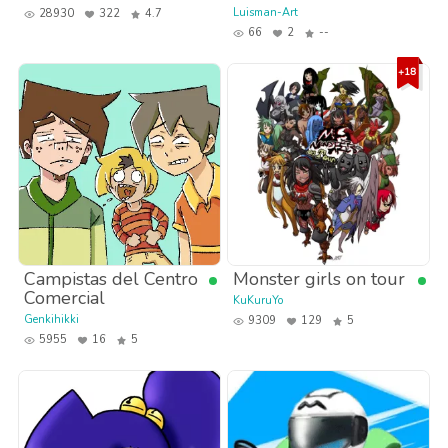
Luisman-Art
28930
322
4.7
66
2
--
Campistas del Centro
Monster girls on tour
Comercial
KuKuruYo
Genkihikki
9309
129
5
5955
16
5