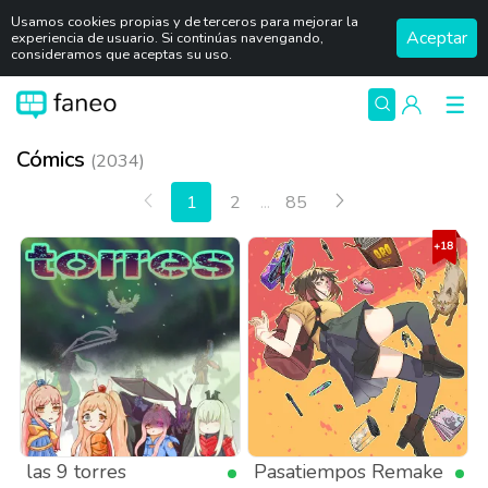
Usamos cookies propias y de terceros para mejorar la
Aceptar
experiencia de usuario. Si continúas navengando,
consideramos que aceptas su uso.
Cómics
(2034)
Anterior
Siguiente
1
2
...
85
las 9 torres
Pasatiempos Remake