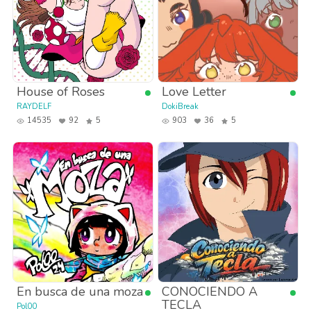
House of Roses
Love Letter
RAYDELF
DokiBreak
14535
92
5
903
36
5
En busca de una moza
CONOCIENDO A
TECLA
Pol00