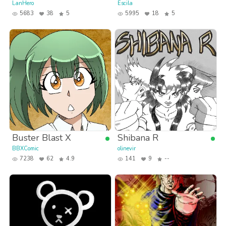
LanHero
Escila
5683
38
5
5995
18
5
Buster Blast X
Shibana R
BBXComic
olinevir
7238
62
4.9
141
9
--