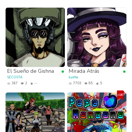
El Sueño de Gishna
Mirada Atrás
SECOSTA
kyoffie
367
2
--
7703
85
5