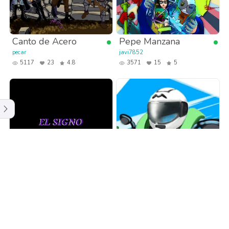
Canto de Acero
Pepe Manzana
pecar
javi7852
5117
23
4.8
3571
15
5
El Signo Universal
El Poderosísimo
MOTOMAN
Mondez
Oscar_Ruiz
1246
17
5
811
12
5