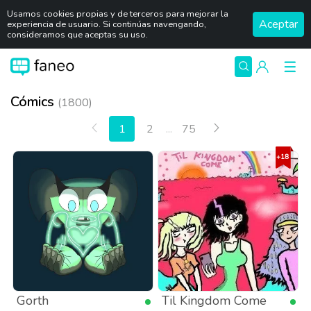
Usamos cookies propias y de terceros para mejorar la
Aceptar
experiencia de usuario. Si continúas navengando,
consideramos que aceptas su uso.
Cómics
(1800)
Anterior
Siguiente
1
2
...
75
Gorth
Til Kingdom Come