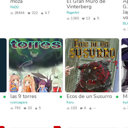
moza
El Gran Muro de
A
Vinterberg
G.
Pol00
Ja
RogerArt
28944
322
4.7
v
1360
13
5
BL
las 9 torres
Ecos de un Susurro
Mi
ryansagara
Karu
kyof
793
20
5
103
4
--