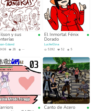
lson y sus
El Inmortal Fénix
nterías
Dorado
son-Esbond
LuciferElina
2436
28
--
5392
52
5
rriors
Canto de Acero