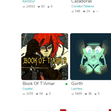
Cazadoras
RAYDELF
Cisnielco-Taherna
14553
92
5
548
14
--
Book Of T'Amar
Gorth
Coyotito
LanHero
3155
56
5
5695
38
5