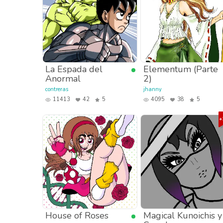
La Espada del
Elementum (Parte
Anormal
2)
contreras
jhanny
11413
42
5
4095
38
5
House of Roses
Magical Kunoichis y