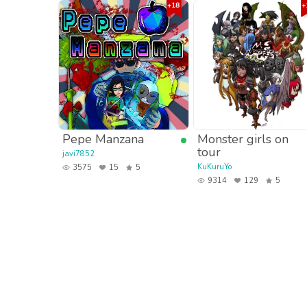
Pepe Manzana
Monster girls on
tour
javi7852
KuKuruYo
3575
15
5
9314
129
5