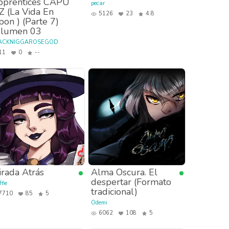
pprentices CAPU
pecar
Z (La Vida En
5126
23
4.8
pon ) (Parte 7)
olumen 03
ACKNIGGAROSEGOD
11
0
--
rada Atrás
Alma Oscura. El
despertar (Formato
fie
tradicional)
7710
85
5
Odemi
6062
108
5