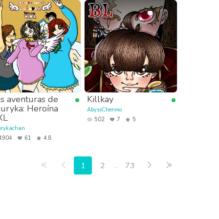
s aventuras de
Killkay
uryka: Heroína
AbyssChenmo
XL
502
7
5
urykachan
4904
61
4.8
Primera página
Anterior
Siguiente
Última página
1
2
...
73