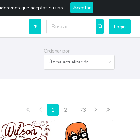
sideramos que aceptas su uso.
Aceptar
Login
Ordenar por
Primera página
Anterior
Siguiente
Última página
1
2
...
73