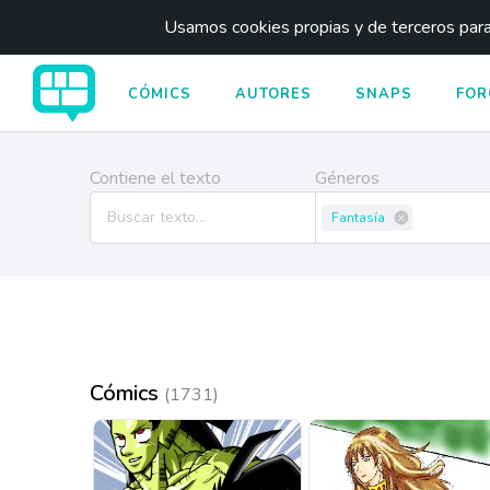
Usamos cookies propias y de terceros para 
CÓMICS
AUTORES
SNAPS
FOR
Contiene el texto
Géneros
Fantasía
Cómics
(1731)