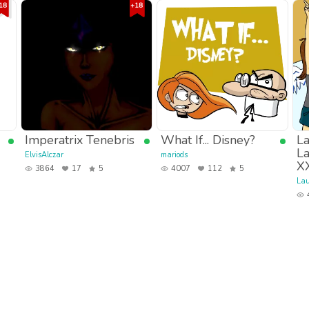
Imperatrix Tenebris
What If... Disney?
La
La
ElvisAlczar
mariods
X
3864
17
5
4007
112
5
La