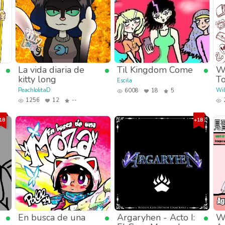
La vida diaria de
Til Kingdom Come
Wi
kitty long
To
Escila
PeachlolitaD
Wil
6008
18
5
1256
12
--
En busca de una
Argaryhen - Acto I:
Wa