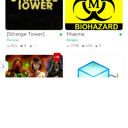
[Strange Tower]
Miasma
Ranusa
Berggen
611
6
--
7778
110
5
El Vácuo Regente
Cub-Verso
GerardGC
CubemenDraw