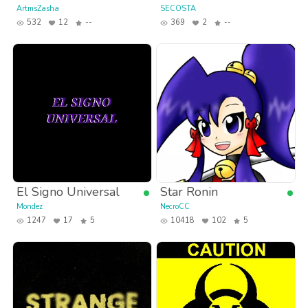
ArtmsZasha
SECOSTA
532
12
--
369
2
--
El Signo Universal
Star Ronin
Mondez
NecroCC
1247
17
5
10418
102
5