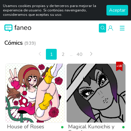
Usamos cookies propias y de terceros para mejorar la
Aceptar
experiencia de usuario. Si continúas navengando,
consideramos que aceptas su uso.
Cómics
(939)
Anterior
Siguiente
1
2
...
40
House of Roses
Magical Kunoichis y