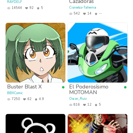
Cazadoras
RAYDELF
Cisnielco-Taherna
14544
92
5
542
14
--
Buster Blast X
El Poderosísimo
MOTOMAN
BBXComic
Oscar_Ruiz
7250
62
4.9
816
12
5