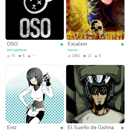
OSO
Excalion
kennydalman
marion
71
5
--
1051
12
5
Einz
El Sueño de Gishna