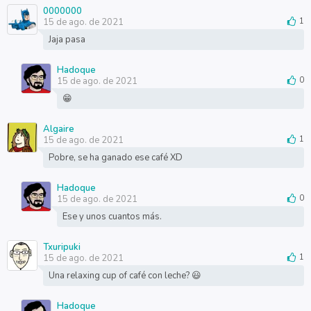
0000000
15 de ago. de 2021
1
Jaja pasa
Hadoque
15 de ago. de 2021
0
😁
Algaire
15 de ago. de 2021
1
Pobre, se ha ganado ese café XD
Hadoque
15 de ago. de 2021
0
Ese y unos cuantos más.
Txuripuki
15 de ago. de 2021
1
Una relaxing cup of café con leche? 😃
Hadoque