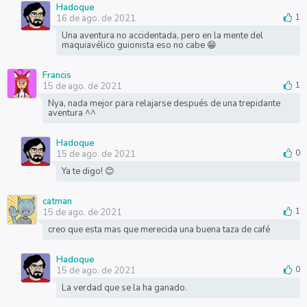
Hadoque
16 de ago. de 2021
1
Una aventura no accidentada, pero en la mente del
maquiavélico guionista eso no cabe 😁
Francis
15 de ago. de 2021
1
Nya, nada mejor para relajarse después de una trepidante
aventura ^^
Hadoque
15 de ago. de 2021
0
Ya te digo! 😊
catman
15 de ago. de 2021
1
creo que esta mas que merecida una buena taza de café
Hadoque
15 de ago. de 2021
0
La verdad que se la ha ganado.