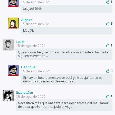
15 de ago. de 2021
1
Jajaja😄😄😄
Algaire
15 de ago. de 2021
1
LOL XD
Louki
15 de ago. de 2021
1
Que aproveche y se tome un café tranquilamente antes de la
siguiente aventura...
Hadoque
15 de ago. de 2021
0
Sí, hay un loco demente que está ya trabajando en el
guión de sus nuevas desventuras...
BizeralDan
15 de ago. de 2021
1
Necesitará más que una taza para deshacerse del mal sabor
de boca que le habrá dejado el viaje