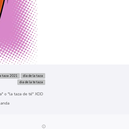
la taza 2021
día de la taza
dia de la te taza
a" o "la taza de té" XDD
manda