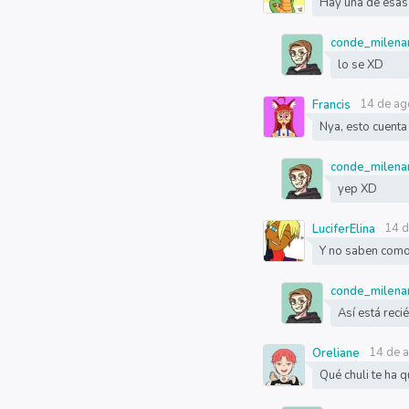
Hay una de esas 
conde_milena
lo se XD
14 de ag
Francis
Nya, esto cuenta
conde_milena
yep XD
14 d
LuciferElina
Y no saben como
conde_milena
Así está rec
14 de 
Oreliane
Qué chuli te ha 