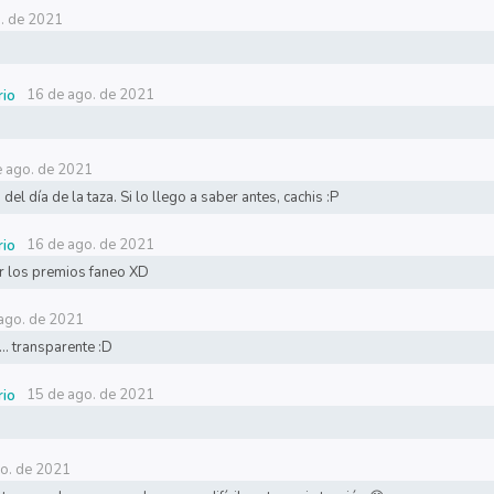
. de 2021
16 de ago. de 2021
rio
e ago. de 2021
del día de la taza. Si lo llego a saber antes, cachis :P
16 de ago. de 2021
rio
r los premios faneo XD
ago. de 2021
.. transparente :D
15 de ago. de 2021
rio
go. de 2021