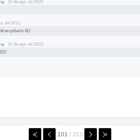
15 de ago. de 2021
rio
go. de 2021
rdé en pillarlo XD
15 de ago. de 2021
rio
 XDD
101
/
213
n
Gitlab.com