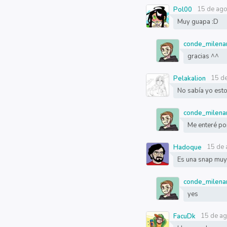
15 de ago
Pol00
Muy guapa :D
conde_milena
gracias ^^
15 d
Pelakalion
No sabía yo esto 
conde_milena
Me enteré po
15 de 
Hadoque
Es una snap muy.
conde_milena
yes
15 de a
FacuDk