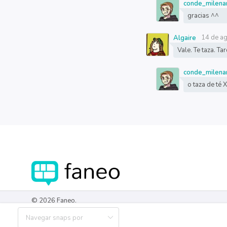
conde_milena
gracias ^^
14 de a
Algaire
Vale. Te taza. Ta
conde_milena
o taza de té
© 2026 Faneo.
Hecho por
OpenShine
para la Comunidad de Faneo.
Faneo es Software Libre, y el código fuente se puede encontrar e