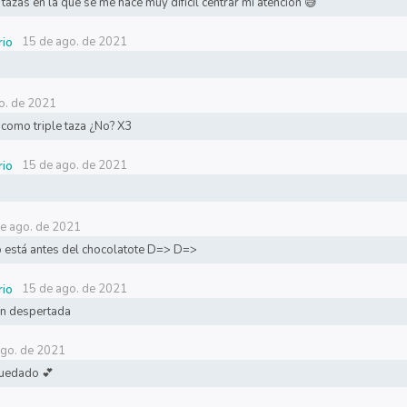
tazas en la que se me hace muy difícil centrar mi atención 😅
15 de ago. de 2021
rio
o. de 2021
 como triple taza ¿No? X3
15 de ago. de 2021
rio
e ago. de 2021
 está antes del chocolatote D=> D=>
15 de ago. de 2021
rio
ién despertada
ago. de 2021
quedado 💕