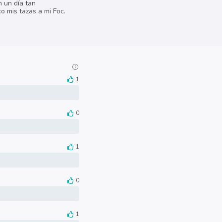
n un día tan
 mis tazas a mi Foc.
1
0
1
0
1