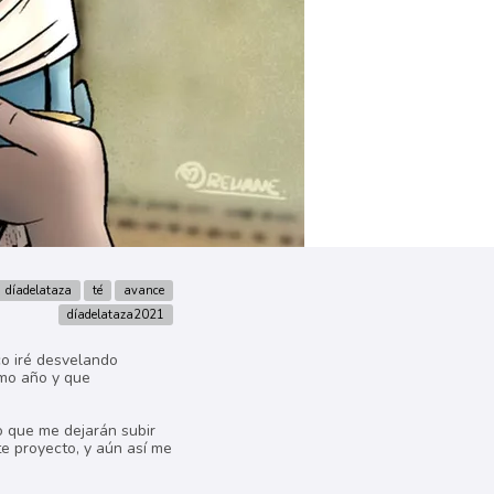
díadelataza
té
avance
díadelataza2021
co iré desvelando
imo año y que
o que me dejarán subir
te proyecto, y aún así me