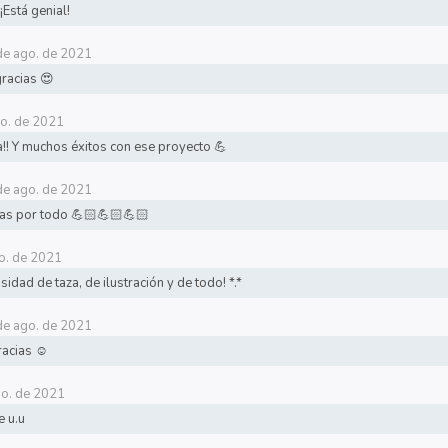
 ¡Está genial!
de ago. de 2021
racias 😍
go. de 2021
a!! Y muchos éxitos con ese proyecto 💪
de ago. de 2021
as por todo 💪🏻💪🏻💪🏻
o. de 2021
sidad de taza, de ilustración y de todo! *.*
de ago. de 2021
acias ☺️
go. de 2021
e u.u