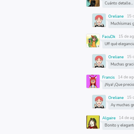
Cuánto detalle...
15 
Oreliane
Muchísimas g
15 de a
FacuDk
Uff qué eleganci
15 
Oreliane
Muchas graci
14 de ag
Francis
¡Nya! ¡Que precio
15 
Oreliane
Ay muchas gr
14 de a
Algaire
Bonito y elegant