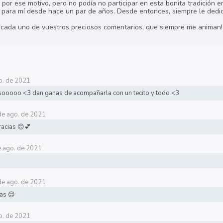
por ese motivo, pero no podía no participar en esta bonita tradición e
para mí desde hace un par de años. Desde entonces, siempre le dedico
a cada uno de vuestros preciosos comentarios, que siempre me animan!
o. de 2021
ooooo <3 dan ganas de acompañarla con un tecito y todo <3
de ago. de 2021
acias 😊💕
e ago. de 2021
de ago. de 2021
as 😊
o. de 2021