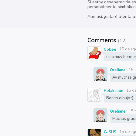
Si estoy desaparecida es 
personalmente simbólico 
Aun así, ¡estaré atenta 
Comments
(12)
15 de ag
Cobee
esta muy hermos
15 
Oreliane
Ay muchas gr
15 d
Pelakalion
Bonito dibujo :)
15 
Oreliane
Muchas graci
15 de ag
G-SUS