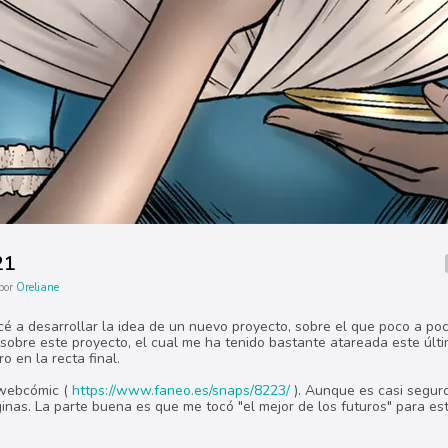
21
por
Oreliane
é a desarrollar la idea de un nuevo proyecto, sobre el que poco a po
 sobre este proyecto, el cual me ha tenido bastante atareada este últ
 en la recta final.
 webcómic (
https://www.faneo.es/snaps/8223/
). Aunque es casi segur
ginas. La parte buena es que me tocó "el mejor de los futuros" para es