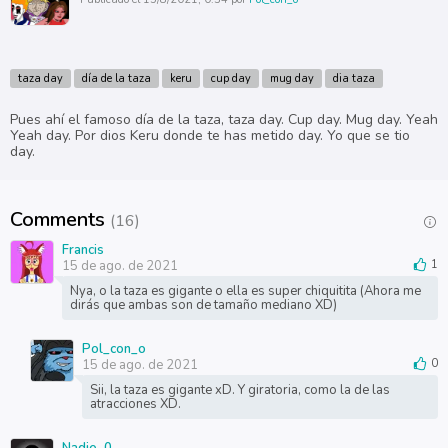
taza day
día de la taza
keru
cup day
mug day
dia taza
Pues ahí el famoso día de la taza, taza day. Cup day. Mug day. Yeah
Yeah day. Por dios Keru donde te has metido day. Yo que se tio
day.
Comments
(16)
Francis
15 de ago. de 2021
1
Nya, o la taza es gigante o ella es super chiquitita (Ahora me
dirás que ambas son de tamaño mediano XD)
Pol_con_o
15 de ago. de 2021
0
Sii, la taza es gigante xD. Y giratoria, como la de las
atracciones XD.
Nadie_0