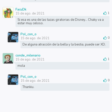
FacuDk
15 de ago. de 2021
1
Si esa es una de las tazas giratorias de Disney... Chaky va a
estar muy celoso.
Pol_con_o
15 de ago. de 2021
0
De alguna atracción de la bella y la bestia, puede ser XD.
conde_milenario
15 de ago. de 2021
1
mola
Pol_con_o
15 de ago. de 2021
0
Thankiu.