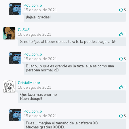
Pol_con_o
15 de ago. de 2021
0
¡Jajaja, gracias!
G-SUS
15 de ago. de 2021
1
Si no te fijas al beber de esa taza te la puedes tragar... 😂
Pol_con_o
15 de ago. de 2021
0
Bueno, lo que es grande es la taza, ella es como una
persona normal xD.
CristalManor
15 de ago. de 2021
1
Que taza más enorme
Buen dibujo!!
Pol_con_o
15 de ago. de 2021
0
Pues... imagina el tamaño de la cafetera XD
Muchas gracias XDDD.