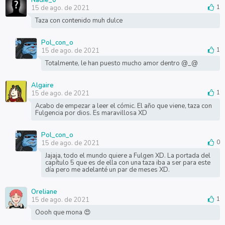
15 de ago. de 2021
1
Taza con contenido muh dulce
Pol_con_o
15 de ago. de 2021
1
Totalmente, le han puesto mucho amor dentro @_@
Algaire
15 de ago. de 2021
1
Acabo de empezar a leer el cómic. El año que viene, taza con
Fulgencia por dios. Es maravillosa XD
Pol_con_o
15 de ago. de 2021
0
Jajaja, todo el mundo quiere a Fulgen XD. La portada del
capítulo 5 que es de ella con una taza iba a ser para este
día pero me adelanté un par de meses XD.
Oreliane
15 de ago. de 2021
1
Oooh que mona 😍