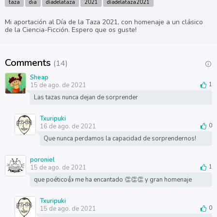
taza
dia
díadelataza
2021
díadelataza2021
Mi aportación al Día de la Taza 2021, con homenaje a un clásico
de la Ciencia-Ficción. Espero que os guste!
Comments
(14)
Sheap
15 de ago. de 2021
1
Las tazas nunca dejan de sorprender
Txuripuki
16 de ago. de 2021
0
Que nunca perdamos la capacidad de sorprendernos!
poroniel
15 de ago. de 2021
1
que poético👍 me ha encantado 👏👏👏 y gran homenaje
Txuripuki
15 de ago. de 2021
0