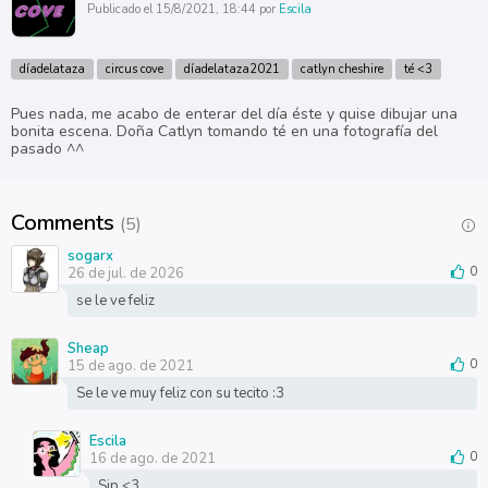
Publicado el 15/8/2021, 18:44 por
Escila
díadelataza
circus cove
díadelataza2021
catlyn cheshire
té <3
Pues nada, me acabo de enterar del día éste y quise dibujar una
bonita escena. Doña Catlyn tomando té en una fotografía del
pasado ^^
Comments
(5)
sogarx
26 de jul. de 2026
0
se le ve feliz
Sheap
15 de ago. de 2021
0
Se le ve muy feliz con su tecito :3
Escila
16 de ago. de 2021
0
Sip <3