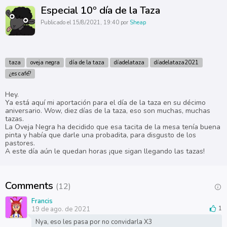
Especial 10º día de la Taza
Publicado el 15/8/2021, 19:40 por
Sheap
taza
oveja negra
día de la taza
díadelataza
díadelataza2021
¿es café?
Hey.
Ya está aquí mi aportación para el día de la taza en su décimo
aniversario. Wow, diez días de la taza, eso son muchas, muchas
tazas.
La Oveja Negra ha decidido que esa tacita de la mesa tenía buena
pinta y había que darle una probadita, para disgusto de los
pastores.
A este día aún le quedan horas ¡que sigan llegando las tazas!
Comments
(12)
Francis
19 de ago. de 2021
1
Nya, eso les pasa por no convidarla X3