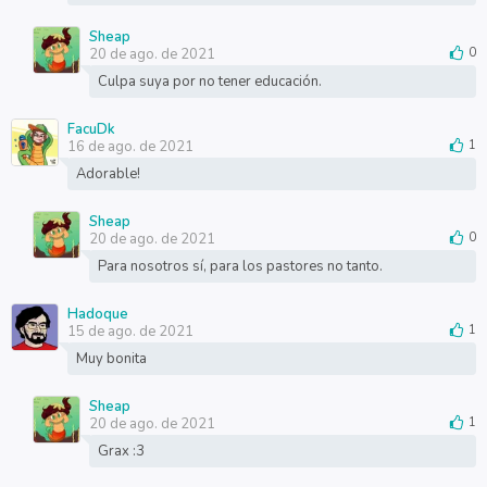
Sheap
20 de ago. de 2021
0
Culpa suya por no tener educación.
FacuDk
16 de ago. de 2021
1
Adorable!
Sheap
20 de ago. de 2021
0
Para nosotros sí, para los pastores no tanto.
Hadoque
15 de ago. de 2021
1
Muy bonita
Sheap
20 de ago. de 2021
1
Grax :3