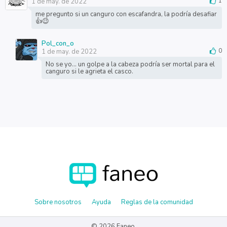
1 de may. de 2022
1
me pregunto si un canguro con escafandra, la podría desafiar
👍😉
Pol_con_o
1 de may. de 2022
0
No se yo... un golpe a la cabeza podría ser mortal para el
canguro si le agrieta el casco.
Sobre nosotros
Ayuda
Reglas de la comunidad
© 2026 Faneo.