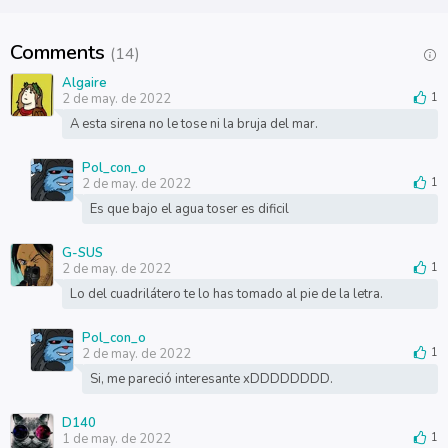
Comments
(14)
Algaire
2 de may. de 2022
1
A esta sirena no le tose ni la bruja del mar.
Pol_con_o
2 de may. de 2022
1
Es que bajo el agua toser es dificil
G-SUS
2 de may. de 2022
1
Lo del cuadrilátero te lo has tomado al pie de la letra.
Pol_con_o
2 de may. de 2022
1
Si, me pareció interesante xDDDDDDDD.
D140
1 de may. de 2022
1