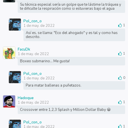
Su técnica especial sería un golpe que te lástime la tráquea y
te dificulte la respiración como si estuvieras bajo el agua
Pol_con_o
1 de may. de 2022
1
Así es, se llama: "Eco del ahogado" y es tal y como has
descrito.
FacuDk
1 de may. de 2022
1
Boxeo submarino... Me gusta!
Pol_con_o
1 de may. de 2022
0
Para matar ballenas a puñetazos.
Hadoque
1 de may. de 2022
1
Crossover entre 1,2,3 Splash y Million Dollar Baby 😀
Pol_con_o
1 de may. de 2022
1