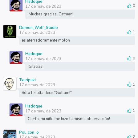
Hadoque
17 de may. de 2023
0
¡Muchas gracias, Catman!
Demon_Wolf_Studio
17 de may. de 2023
1
es aterradoramente molon
Hadoque
17 de may. de 2023
0
¡Gracias!
Txuripuki
17 de may. de 2023
1
Sólo le falta decir "Gollum!"
Hadoque
17 de may. de 2023
1
Cierto, mi niño me hizo la misma observación!
Pol_con_o
17 de may. de 2023
2