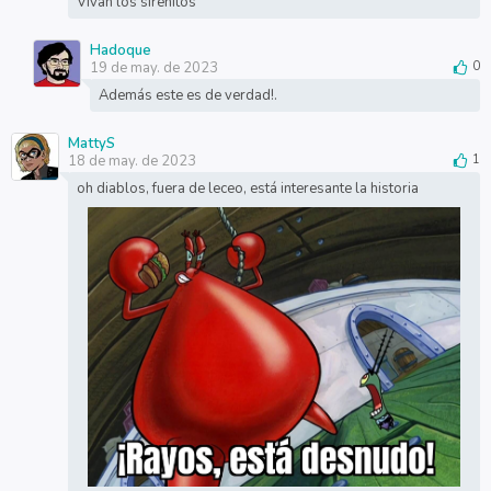
Vivan los sirenitos
Hadoque
19 de may. de 2023
0
Además este es de verdad!.
MattyS
18 de may. de 2023
1
oh diablos, fuera de leceo, está interesante la historia