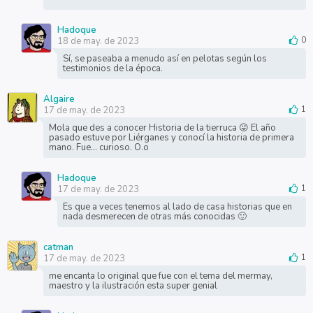
Hadoque
18 de may. de 2023
0
Sí, se paseaba a menudo así en pelotas según los
testimonios de la época.
Algaire
17 de may. de 2023
1
Mola que des a conocer Historia de la tierruca 😜 El año
pasado estuve por Liérganes y conocí la historia de primera
mano. Fue... curioso. O.o
Hadoque
17 de may. de 2023
1
Es que a veces tenemos al lado de casa historias que en
nada desmerecen de otras más conocidas 🙂
catman
17 de may. de 2023
1
me encanta lo original que fue con el tema del mermay,
maestro y la ilustración esta super genial