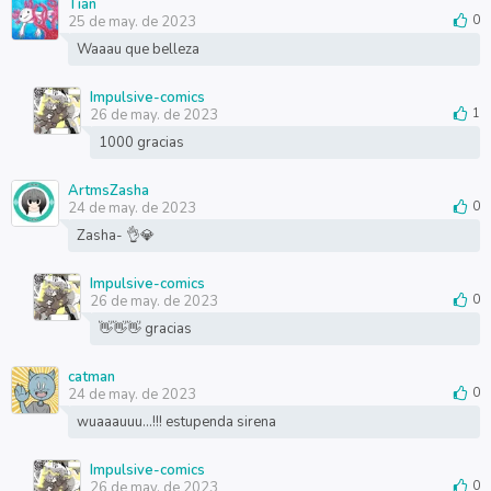
Tian
25 de may. de 2023
0
Waaau que belleza
Impulsive-comics
26 de may. de 2023
1
1000 gracias
ArtmsZasha
24 de may. de 2023
0
Zasha- 👌💎
Impulsive-comics
26 de may. de 2023
0
👋👋👋 gracias
catman
24 de may. de 2023
0
wuaaauuu...!!! estupenda sirena
Impulsive-comics
26 de may. de 2023
0