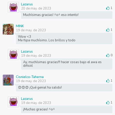
Lazarus
20 de may. de 2023
1
Muchísimas gracias! ^o^ eso intento!
MINK
19 de may. de 2023
1
Wow <3
Me flipa muchísimo. Los brillos y todo
Lazarus
19 de may. de 2023
0
Ay, muchísimas gracias!!! hacer cosas bajo el awa es
difisiiil
Cisnielco-Taherna
19 de may. de 2023
1
😍😍😍 ¡Qué genial ha salido!
Lazarus
19 de may. de 2023
1
¡Muchas gracias! ^o^