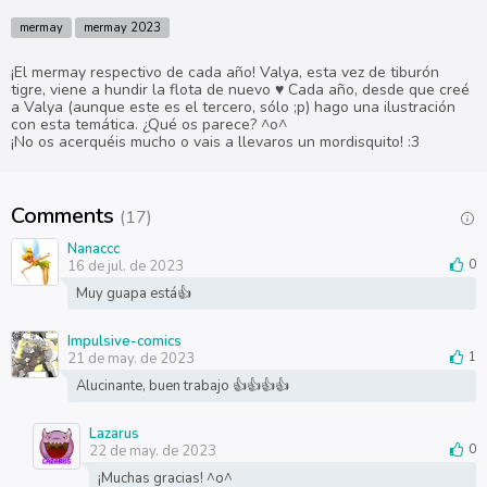
mermay
mermay 2023
¡El mermay respectivo de cada año! Valya, esta vez de tiburón
tigre, viene a hundir la flota de nuevo ♥ Cada año, desde que creé
a Valya (aunque este es el tercero, sólo ;p) hago una ilustración
con esta temática. ¿Qué os parece? ^o^
¡No os acerquéis mucho o vais a llevaros un mordisquito! :3
Comments
(17)
Nanaccc
16 de jul. de 2023
0
Muy guapa está👍
Impulsive-comics
21 de may. de 2023
1
Alucinante, buen trabajo 👍👍👍👍
Lazarus
22 de may. de 2023
0
¡Muchas gracias! ^o^