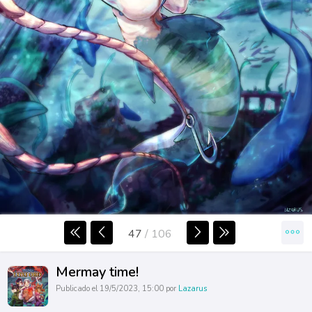
47
/
106
Mermay time!
Publicado el 19/5/2023, 15:00 por
Lazarus