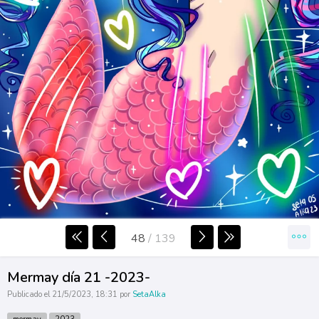
48
/
139
Mermay día 21 -2023-
Publicado el 21/5/2023, 18:31 por
SetaAlka