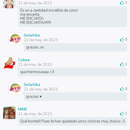
21 de may. de 2023
1
Es un a cantidad increíble de color
me encanta
ME ENCANTA
ME ENCANTAA!!!!!!
SetaAlka
22 de may. de 2023
0
gracias ;w;
Cobee
21 de may. de 2023
1
que hermosaaaa <3
SetaAlka
21 de may. de 2023
0
gracias ♥
MINK
21 de may. de 2023
1
Qué bonita!! Pues te han quedado unos colores muy chulos :3