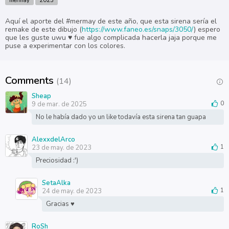
mermay
2023
Aquí el aporte del #mermay de este año, que esta sirena sería el
remake de este dibujo (
https://www.faneo.es/snaps/3050/
) espero
que les guste uwu ♥ fue algo complicada hacerla jaja porque me
puse a experimentar con los colores.
Comments
(14)
Sheap
9 de mar. de 2025
0
No le había dado yo un like todavía esta sirena tan guapa
AlexxdelArco
23 de may. de 2023
1
Preciosidad :')
SetaAlka
24 de may. de 2023
1
Gracias ♥
RoSh