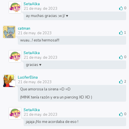
SetaAlka
21 de may. de 2023
0
ay muchas gracias ;w;)/ ♥
catman
21 de may. de 2023
1
wuau...! esta hermosa!!!
SetaAlka
21 de may. de 2023
0
gracias ♥
LuciferElina
21 de may. de 2023
2
Que amorosa la sirena =D =D
(MINK tenía razón y era un piercing XD XD )
SetaAlka
21 de may. de 2023
0
jajaja ¡No me acordaba de eso !