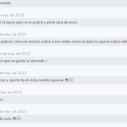
encanta
e may. de 2023
r la tipica que ve un pobre y pone cara de asco.
de may. de 2023
s pobres. Una vez incluso subió a sus redes como le daba lo que le sobró de
6 de may. de 2023
o que se gasta la reinonah ✨
de may. de 2023
ias y que te da el insta cuando quieras 😎👍🏼
may. de 2023
so.
de may. de 2023
s xulo 😎👍🏼