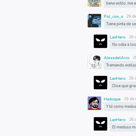
tiene estilo, me 
26 d
Pol_con_o
Tiene pinta de se
26 
LanHero
No odia a lo
2
AlexxdelArco
Tremendo estilaz
26 
LanHero
Dise que grac
26 de 
Hadoque
Y tú como medu
26 
LanHero
El meduso má