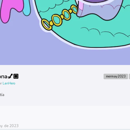
nona💅🏼
mermay2023
or
LanHero
tía
y. de 2023