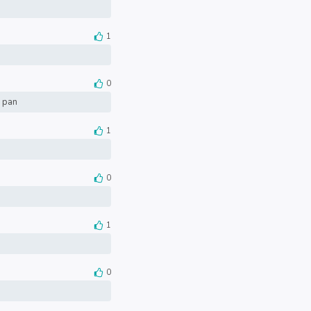
1
0
l pan
1
0
1
0