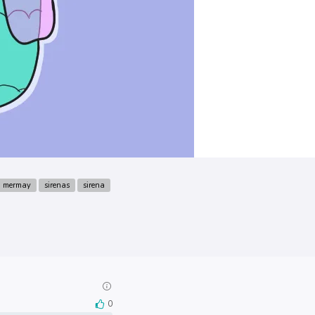
mermay
sirenas
sirena
0