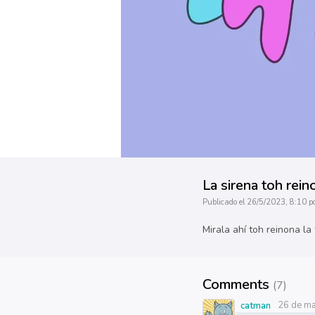
La sirena toh rei
Publicado el 26/5/2023, 8:10 p
Mirala ahí toh reinona la 
Comments
(7)
26 de ma
catman