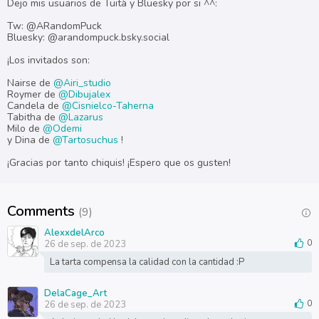
Dejo mis usuarios de Tuità y Bluesky por si ^^:
Tw: @ARandomPuck
Bluesky: @arandompuck.bsky.social
¡Los invitados son:
Nairse de
@Airi_studio
Roymer de
@Dibujalex
Candela de
@Cisnielco-Taherna
Tabitha de
@Lazarus
Milo de
@Odemi
y Dina de
@Tartosuchus
!
¡Gracias por tanto chiquis! ¡Espero que os gusten!
Comments
(9)
AlexxdelArco
26 de sep. de 2023
0
La tarta compensa la calidad con la cantidad :P
DelaCage_Art
26 de sep. de 2023
0