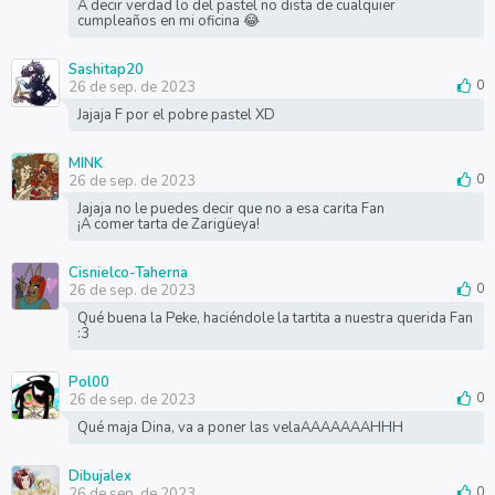
A decir verdad lo del pastel no dista de cualquier
cumpleaños en mi oficina 😂
Sashitap20
26 de sep. de 2023
0
Jajaja F por el pobre pastel XD
MINK
26 de sep. de 2023
0
Jajaja no le puedes decir que no a esa carita Fan
¡A comer tarta de Zarigüeya!
Cisnielco-Taherna
26 de sep. de 2023
0
Qué buena la Peke, haciéndole la tartita a nuestra querida Fan
:3
Pol00
26 de sep. de 2023
0
Qué maja Dina, va a poner las velaAAAAAAAHHH
Dibujalex
26 de sep. de 2023
0