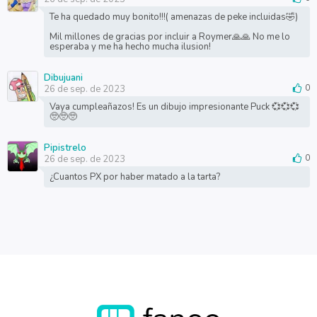
Te ha quedado muy bonito!!!( amenazas de peke incluidas🤣)
Mil millones de gracias por incluir a Roymer🙏🙏 No me lo
esperaba y me ha hecho mucha ilusion!
Dibujuani
26 de sep. de 2023
0
Vaya cumpleañazos! Es un dibujo impresionante Puck 💞💞💞
🥺🥺🥺
Pipistrelo
26 de sep. de 2023
0
¿Cuantos PX por haber matado a la tarta?