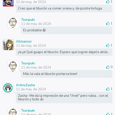
11 de may. de 2024
1
Creo que el tiburón va comer sirena y, de postre tortuga.
Txuripuki
11 de may. de 2024
1
Es probable 😆
Allmanzor
11 de may. de 2024
1
¡Ja ja! Qué guapo el tiburón. Espero que logren dejarlo atrás.
Txuripuki
11 de may. de 2024
0
Más le vale al tiburón portarse bien!
ArtmsZasha
11 de may. de 2024
1
Zasha- Me da la impresión de una "Ariel" pero rubia... con el
tiburón y todo 👍
Txuripuki
11 de may. de 2024
2