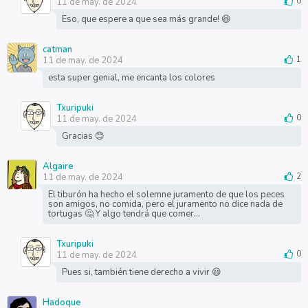
11 de may. de 2024
0
Eso, que espere a que sea más grande! 😆
catman
11 de may. de 2024
1
esta super genial, me encanta los colores
Txuripuki
11 de may. de 2024
0
Gracias 😊
Algaire
11 de may. de 2024
2
El tiburón ha hecho el solemne juramento de que los peces
son amigos, no comida, pero el juramento no dice nada de
tortugas 🤔 Y algo tendrá que comer...
Txuripuki
11 de may. de 2024
0
Pues si, también tiene derecho a vivir 😃
Hadoque