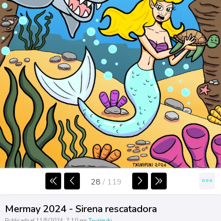
28
/
119
Mermay 2024 - Sirena rescatadora
Publicado el 11/5/2024, 7:10 por
Txuripuki