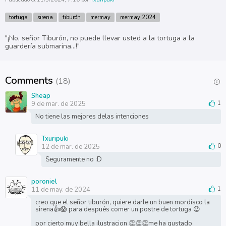
tortuga
sirena
tiburón
mermay
mermay 2024
"¡No, señor Tiburón, no puede llevar usted a la tortuga a la
guardería submarina...!"
Comments
(18)
Sheap
9 de mar. de 2025
1
No tiene las mejores delas intenciones
Txuripuki
12 de mar. de 2025
0
Seguramente no :D
poroniel
11 de may. de 2024
1
creo que el señor tiburón, quiere darle un buen mordisco la
sirena👍😱 para después comer un postre de tortuga 😉
por cierto muy bella ilustracion 👏👏👏me ha gustado