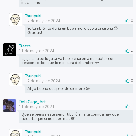
muchisimo
Txuripuki
12 de may. de 2024
0
Yo también le daría un buen mordisco a la sirena 😜
Gracias!!
Trezce
11 de may. de 2024
1
Jajaja, a la tortuguita ya le enseñaron a no hablar con
desconocidos que tienen cara de hambre 🦈
Txuripuki
12 de may. de 2024
0
Algo bueno se aprende siempre 😃
DelaCage_Art
11 de may. de 2024
1
Que se piensa este señor tiburón... a la comida hay que
cuidarla que si no sabe mal 🙈
Txuripuki