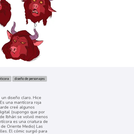
ticora
diseño de personajes
 un diseño claro. Hice
 Es una mantícora roja
tarde creé algunos
digital (supongo que por
 de Ibhári se volvió menos
tícora es una criatura de
n de Oriente Medio) Las
les. El cómic surgió para