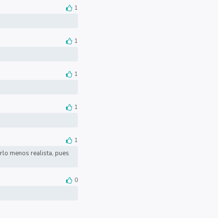
1
1
1
1
1
erlo menos realista, pues
0