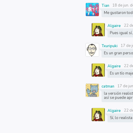
18 de jun. 
Tian
Me gustaron toda
22 de
Algaire
Pues igual s
17 de 
Txuripuki
Es un gran perso
22 de
Algaire
Es un tío maj
17 de ju
catman
la versión reali
así se puede ap
22 de
Algaire
Sí, lo realis