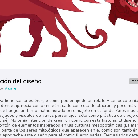
ución del diseño
man
por
Algaire
a tiene sus años. Surgió como personaje de un relato y tampoco tenía
i donde aparecía como un león alado con cola de alacrán, y poco más.
e de Fuego, un tanto malhumorado pero majete en el fondo. Años más 
ajados y visuales de varios personajes, sólo como práctica de dibujo 
no sé). No tenía intención de crear un cómic con esta historia. El diseño
 montón de elementos inspirados en las culturas mesopotámicas (La man
an parte de los seres mitológicos que aparecen en el cómic son tambié
o aproveché este diseño para el cómic fueron varias: Demasiados detal