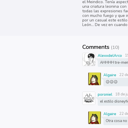
el Meindico. Tenía aspec
una criatura leonina con 
todas las expresiones fa
con mucho fuego y que int
por un casual este estil
León... De vez en cuando
Comments
(10)
1
AlexxdelArco
AHHHH tre-men
22 de
Algaire
😉😉😉
18 de j
poroniel
el estilo disney
22 de
Algaire
Otra cosa no 