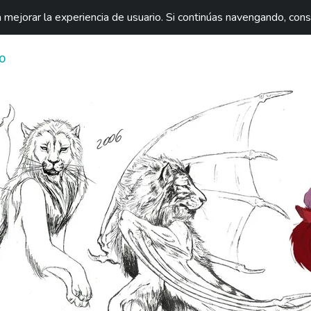
mejorar la experiencia de usuario. Si continúas navengando, con
O