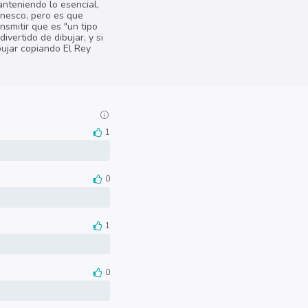
anteniendo lo esencial,
oonesco, pero es que
smitir que es "un tipo
vertido de dibujar, y si
bujar copiando El Rey
1
0
1
0