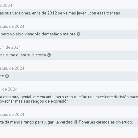
de 2024
s sus versiones, en la de 2012 se ve mas juvenil con esas trensas
 jun. de 2024
í, pero yo sigo viéndolo demasiado malote 😅
jun. de 2024
naje, me gusta su historia 😃
 jun. de 2024
ete 😄
n. de 2024
sta esta muy genial, me encanta, pero creo que fue una excelente decisión hac
rovechar mas sus rangos de expresión
 jun. de 2024
ta te da menos rango para jugar, la verdad 😄 Ponerles caretos es divertido.