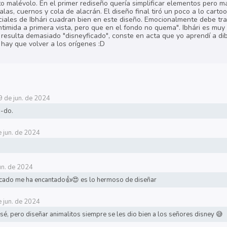
to malévolo. En el primer rediseño quería simplificar elementos pero m
alas, cuernos y cola de alacrán. El diseño final tiró un poco a lo cart
ciales de Ibhári cuadran bien en este diseño. Emocionalmente debe tran
imida a primera vista, pero que en el fondo no quema". Ibhári es muy di
o resulta demasiado "disneyficado", conste en acta que yo aprendí a di
 hay que volver a los orígenes :D
9 de jun. de 2024
-do.
 jun. de 2024
un. de 2024
ficado me ha encantado👍😍 es lo hermoso de diseñar
 jun. de 2024
sé, pero diseñar animalitos siempre se les dio bien a los señores disney 😅