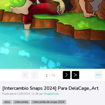
1
/
76
[Intercambio Snaps 2024] Para DelaCage_Art
Publicado el 12/9/2024, 11:08 por
ChaoticPuck
relax
intercambio
intercambio de snaps 2024