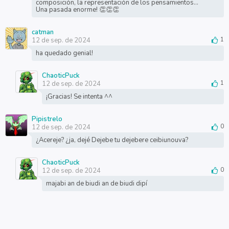
composición, la representación de los pensamientos…
Una pasada enorme! 👏👏👏
catman
12 de sep. de 2024
1
ha quedado genial!
ChaoticPuck
12 de sep. de 2024
1
¡Gracias! Se intenta ^^
Pipistrelo
12 de sep. de 2024
0
¿Acereje? ¿ja, dejé Dejebe tu dejebere ceibiunouva?
ChaoticPuck
12 de sep. de 2024
0
majabi an de biudi an de biudi dipí