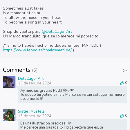
Sometimes all it takes
Is a moment of calm
To allow the noise in your head
To become a song in your heart.
Snap de vuelta para
@DelaCage_Art
Un Marco tranquilito, que se lo merece mi pobrecito.
¡Y si no lo habéis hecho, no dudéis en leer MATILDE (
https://www.faneo.es/comics/matilde/
)
Comments
(6)
DelaCage_Art
13 de sep. de 2024
0
Ay muchas gracias Puck! 😭✨💖
Te quedó turbolindísima y Marco se ve tan soft que me muero
del amor🌼🌈
Sister_Mustela
13 de sep. de 2024
0
Es una ilustración preciosa! 💜
Me parece una pasada lo introspectiva que es, la