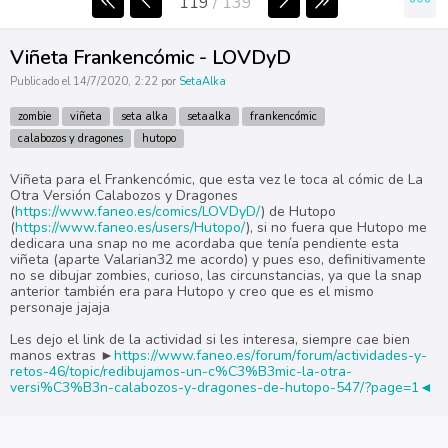
119
/
139
Viñeta Frankencómic - LOVDyD
Publicado el 14/7/2020, 2:22 por
SetaAlka
zombie
viñeta
seta alka
setaalka
frankencómic
calabozos y dragones
hutopo
Viñeta para el Frankencómic, que esta vez le toca al cómic de La
Otra Versión Calabozos y Dragones
(
https://www.faneo.es/comics/LOVDyD/
) de Hutopo
(
https://www.faneo.es/users/Hutopo/
), si no fuera que Hutopo me
dedicara una snap no me acordaba que tenía pendiente esta
viñeta (aparte Valarian32 me acordo) y pues eso, definitivamente
no se dibujar zombies, curioso, las circunstancias, ya que la snap
anterior también era para Hutopo y creo que es el mismo
personaje jajaja
Les dejo el link de la actividad si les interesa, siempre cae bien
manos extras ►
https://www.faneo.es/forum/forum/actividades-y-
retos-46/topic/redibujamos-un-c%C3%B3mic-la-otra-
versi%C3%B3n-calabozos-y-dragones-de-hutopo-547/?page=1◄