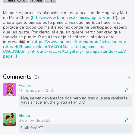
frankencómic
angela
mat
Mi aporte para el frankencómic de esta ocasión de Angela y Mat
de Mido Chan (
https://www.faneo.es/comics/angela-y-mat/
), que
ahora que lo pienso es la primera vez que me toca hacer una
portada de todos los frankencómic donde he participado, espero
que les guste. Por cierto, si alguien quiere participar creo que
todavía se puede :P aquí les dejo el enlace si alguien esta
interesad@ ► (
https://www.faneo.es/forum/forum/actividades-y-
retos-46/topic/frankenc%C3%B3mic-redibujamos-un-
c%C3%B3mic-9-round-%C3%A1ngela-y-mat-apuntando-712/?
page=1
)
Comments
(2)
Francis
10 de nov. de 2020
1
Nya, se ven geniales los dos pero no creo que esa camisa le
vaya a hacer mucha gracia a Fan O.O
Sheap
8 de nov. de 2020
1
"I kill fan" XD