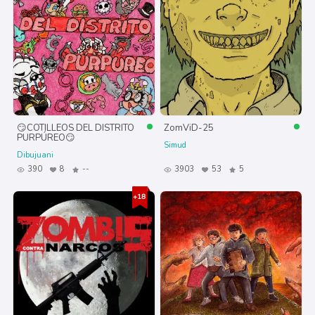
😏COTILLEOS DEL DISTRITO
ZomViD-25
PURPÚREO😏
Simud
Dibujuani
390
8
--
3903
53
5