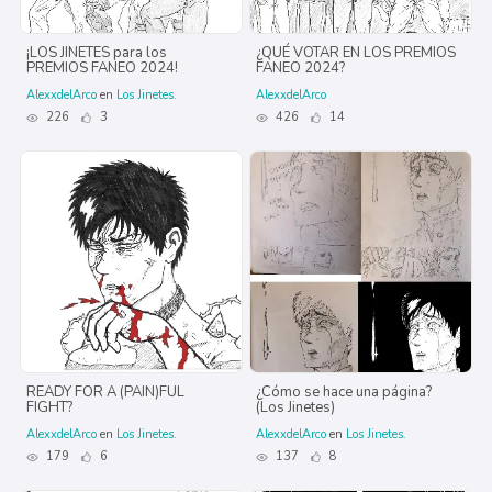
¡LOS JINETES para los
¿QUÉ VOTAR EN LOS PREMIOS
PREMIOS FANEO 2024!
FANEO 2024?
AlexxdelArco
en
Los Jinetes.
AlexxdelArco
226
3
426
14
READY FOR A (PAIN)FUL
¿Cómo se hace una página?
FIGHT?
(Los Jinetes)
AlexxdelArco
en
Los Jinetes.
AlexxdelArco
en
Los Jinetes.
179
6
137
8