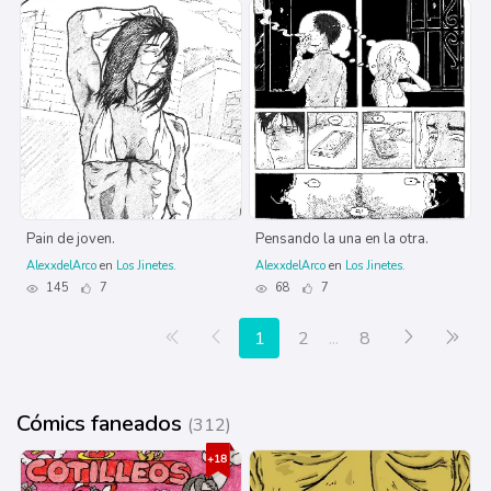
Pain de joven.
Pensando la una en la otra.
AlexxdelArco
en
Los Jinetes.
AlexxdelArco
en
Los Jinetes.
145
7
68
7
Primera página
Anterior
Siguiente
Últ
1
2
...
8
Cómics faneados
(312)