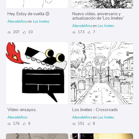
Hey. Estoy de vuelta 😊
Nuevo vídeo, aniversario y
actualización de 'Los Jinetes'
AlexxdelArco
en
Los Jinetes.
AlexxdelArco
en
Los Jinetes.
207
10
173
7
Vídeo-ensayos.
Los Jinetes - Crossroads
AlexxdelArco
AlexxdelArco
en
Los Jinetes.
176
6
151
8