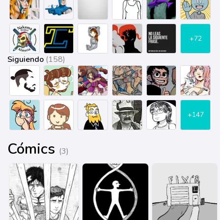
+72
Siguiendo
(158)
+147
Cómics
(3)