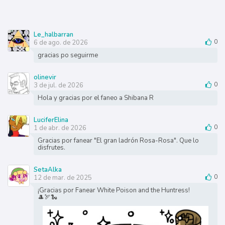
Le_halbarran
6 de ago. de 2026
0
gracias po seguirme
olinevir
3 de jul. de 2026
0
Hola y gracias por el faneo a Shibana R
LuciferElina
1 de abr. de 2026
0
Gracias por fanear "El gran ladrón Rosa-Rosa". Que lo
disfrutes.
SetaAlka
12 de mar. de 2025
0
¡Gracias por Fanear White Poison and the Huntress!
🎩🏹🐍