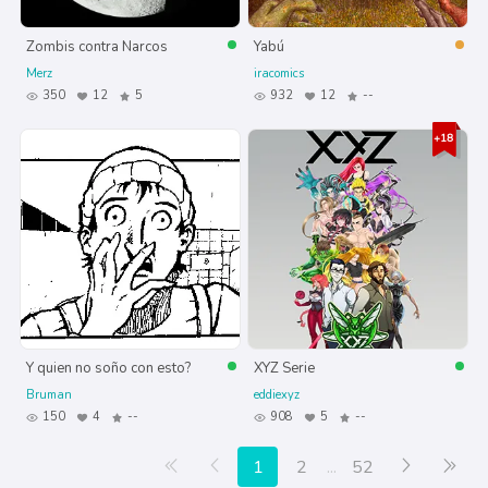
Zombis contra Narcos
Yabú
Merz
iracomics
350
12
5
932
12
--
Y quien no soño con esto?
XYZ Serie
Bruman
eddiexyz
150
4
--
908
5
--
Primera página
Anterior
Siguiente
Últ
1
2
...
52