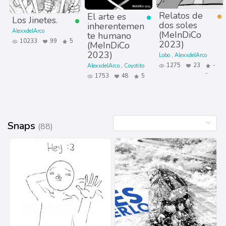
Relatos de
El arte es
Los Jinetes.
dos soles
inherentemen
AlexxdelArco
(MeInDiCo
te humano
10233
99
5
2023)
(MeInDiCo
2023)
Lobo
AlexxdelArco
1275
23
-
AlexxdelArco
Coyotito
-
1753
48
5
Snaps
(88)