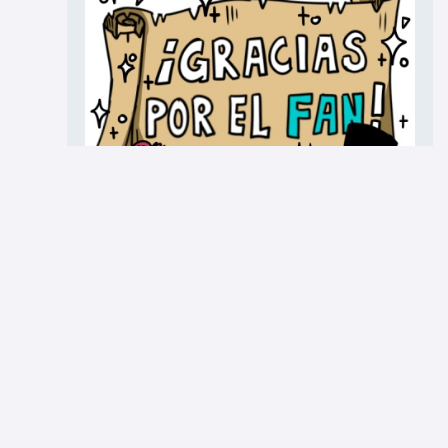
Midochandesu
26 de ene. de 2025
0
Gracias por repetir viaje este año en esta Montaña Rusa de
Emociones©. De regalo, una imagen exclusiva para para
aquellos fans que empezaron a seguir esta atracción
cuando solo eran un par de tuercas.