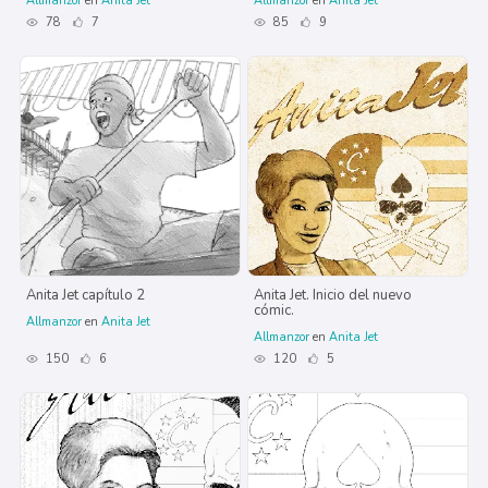
Allmanzor
en
Anita Jet
Allmanzor
en
Anita Jet
78
7
85
9
Anita Jet capítulo 2
Anita Jet. Inicio del nuevo
cómic.
Allmanzor
en
Anita Jet
Allmanzor
en
Anita Jet
150
6
120
5