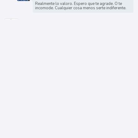
Realmente lo valoro. Espero que te agrade. O te
incomode. Cualquier cosa menos serte indiferente.
Txuripuki
15 de feb. de 2026
1
Ey, gracias por hacerte fan de las buhobadas :D