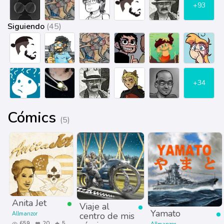
+93
Siguiendo
(45)
+34
Cómics
(5)
Anita Jet
Viaje al
Yamato
Allmanzor
centro de mis
659
20
5