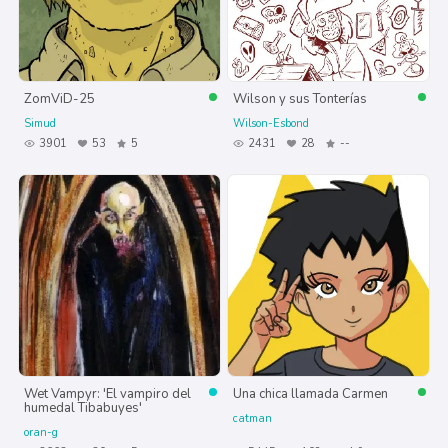
ZomViD-25
Wilson y sus Tonterías
Simud
Wilson-Esbond
3901
53
5
2431
28
--
Wet Vampyr: 'El vampiro del
Una chica llamada Carmen
humedal Tibabuyes'
catman
oran-g