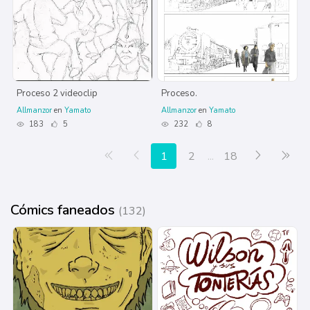
Proceso 2 videoclip
Proceso.
Allmanzor
en
Yamato
Allmanzor
en
Yamato
183
5
232
8
Primera página
Anterior
Siguiente
Últ
1
2
...
18
Cómics faneados
(132)