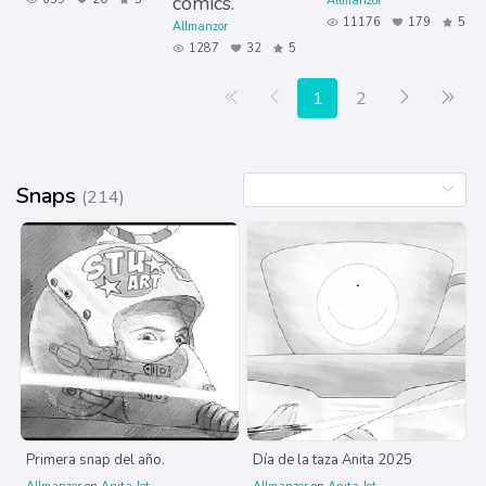
cómics.
Allmanzor
11176
179
5
Allmanzor
1287
32
5
Primera página
Anterior
Siguiente
Últ
1
2
Snaps
(214)
Primera snap del año.
Día de la taza Anita 2025