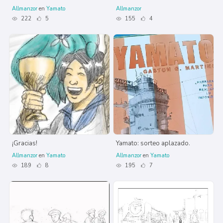
Allmanzor
en
Yamato
Allmanzor
222
5
155
4
¡Gracias!
Yamato: sorteo aplazado.
Allmanzor
en
Yamato
Allmanzor
en
Yamato
189
8
195
7