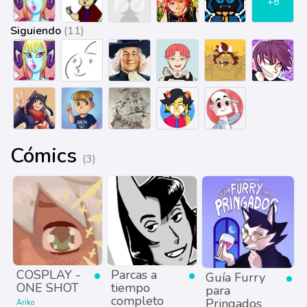
+8
Siguiendo
(11)
Cómics
(3)
COSPLAY -
Parcas a
Guía Furry
ONE SHOT
tiempo
para
completo
Pringados
Ariko