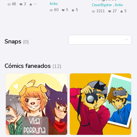
Ariko
68
3
--
CesarBigstar
Ariko
60
5
5
3211
27
5
Snaps
(0)
Cómics faneados
(12)