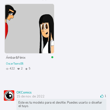
Ámbar&Fénix
OscarToons08
422
2
5
OKComics
15 de nov. de 2022
1
Este es tu modelo para el desfile. Puedes usarlo o diseñar
el tuyo.