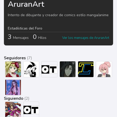
AruranArt
Intento de dibujante y creador de comics estilo manga/anime
Estadísticas del Foro
3
0
Mensajes
Hilos
Ver los mensajes de AruranArt
Seguidores
(7)
Siguiendo
(2)