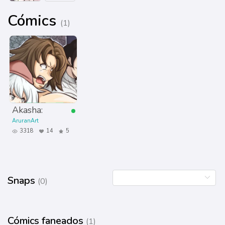
Cómics
(1)
Akasha:
AruranArt
3318
14
5
Snaps
(0)
Cómics faneados
(1)