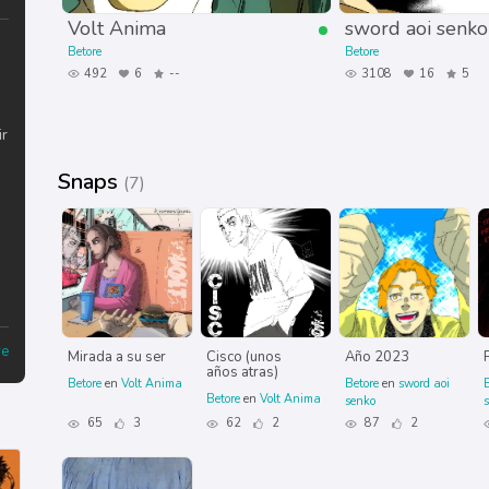
Volt Anima
sword aoi senko
Betore
Betore
492
6
--
3108
16
5
ir
Snaps
(7)
re
Mirada a su ser
Cisco (unos
Año 2023
años atras)
Betore
en
Volt Anima
Betore
en
sword aoi
B
Betore
en
Volt Anima
senko
65
3
62
2
87
2