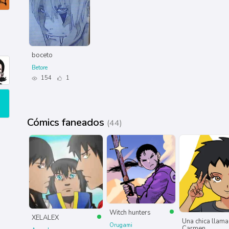
boceto
Betore
154
1
Cómics faneados
(44)
Witch hunters
XELALEX
Una chica llam
Orugami
Carmen