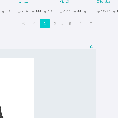
Xijet13
Dibujalex
catman
4.9
7024
144
4.9
4611
44
5
16237
Primera página
Anterior
Siguiente
Última página
1
2
...
8
0