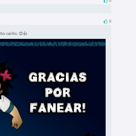
0
0
cho cariño. 😊👍