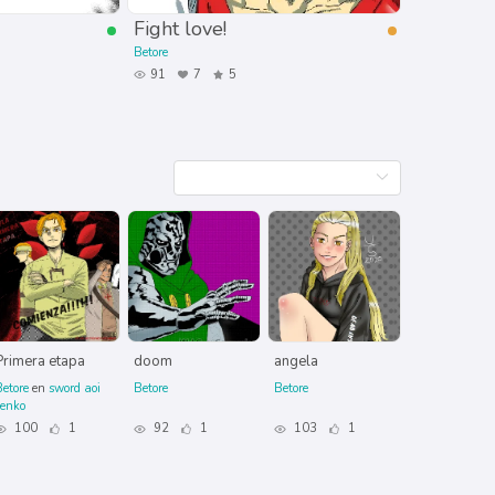
Fight love!
Betore
91
7
5
Primera etapa
doom
angela
etore
en
sword aoi
Betore
Betore
senko
100
1
92
1
103
1