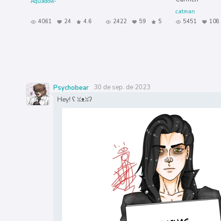
Aquadow-
catman
4061
24
4.6
2422
59
5
5451
108
30 de sep. de 2023
Psychobear
Hey! ʕ⁠ ⁠ꈍ⁠ᴥ⁠ꈍ⁠ʔ