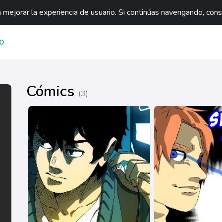
mejorar la experiencia de usuario. Si continúas navengando, con
O
Cómics
(3)