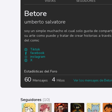
VISITAS
SEGUIDORES
Betore
umberto salvatore
soy un simple muchacho el cual solo gusta de compart
su arte como puede y tratar de crear historias a través
del comic
Tiktok
facebook
instagram
X
Estadísticas del Foro
60
4
Mensajes
Hilos
Ver los mensajes de Beto
Seguidores
(10)