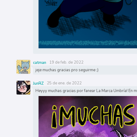
19 de feb. de 2022
catman
jeje muchas gracias pro seguirme ;)
25 de ene. de 2022
JunRZ
Heyyy muchas gracias por fanear La Marca Umbría! En mar