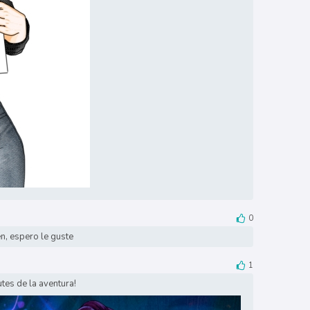
0
n, espero le guste
1
tes de la aventura!