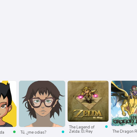
The Legend of
Zelda: El Rey
The Dragon R
ada
Tú, ¿me odias?