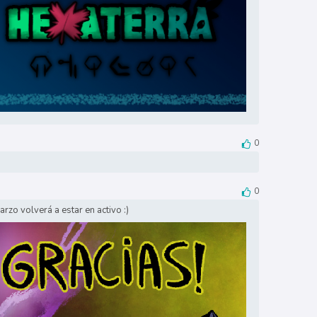
0
0
zo volverá a estar en activo :)