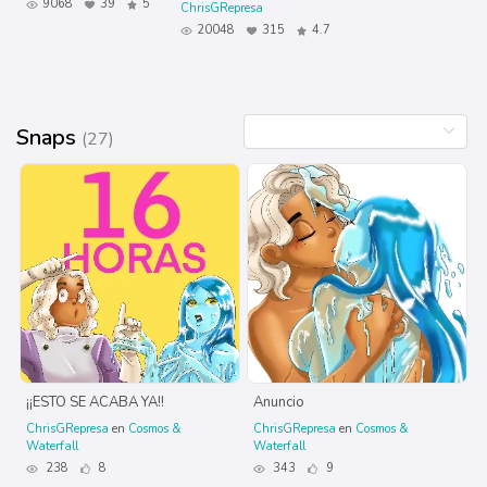
9068
39
5
ChrisGRepresa
20048
315
4.7
Snaps
(27)
¡¡ESTO SE ACABA YA!!
Anuncio
ChrisGRepresa
en
Cosmos &
ChrisGRepresa
en
Cosmos &
Waterfall
Waterfall
238
8
343
9