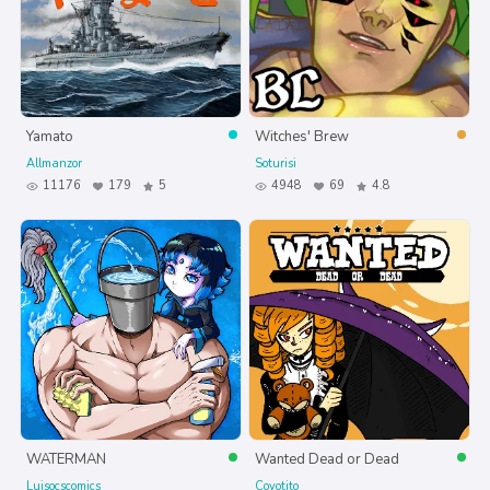
Yamato
Witches' Brew
Allmanzor
Soturisi
11176
179
5
4948
69
4.8
WATERMAN
Wanted Dead or Dead
Luisocscomics
Coyotito