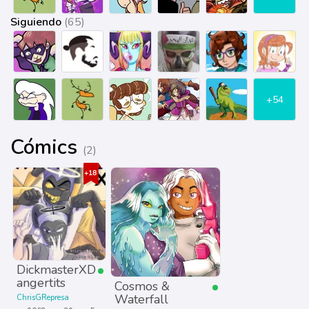
Siguiendo
(65)
+54
Cómics
(2)
DickmasterXD
angertits
Cosmos &
Waterfall
ChrisGRepresa