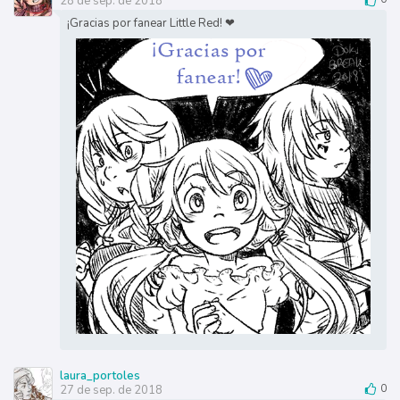
28 de sep. de 2018
¡Gracias por fanear Little Red! ❤
laura_portoles
27 de sep. de 2018
0