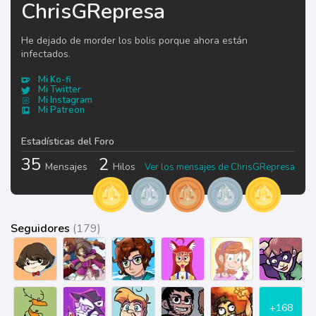
ChrisGRepresa
He dejado de morder los bolis porque ahora están
infectados.
Mi Ko-fi
Mi Twitter
Mi Instagram
Mi Patreon
Estadísticas del Foro
35
2
Mensajes
Hilos
Ver los mensajes de ChrisGRepresa
Seguidores
(179)
+168