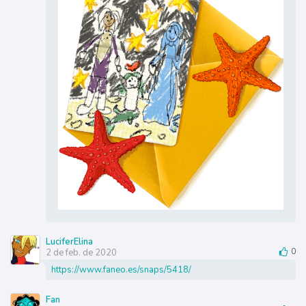
LuciferElina
2 de feb. de 2020
0
https://www.faneo.es/snaps/5418/
Fan