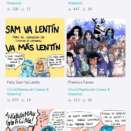
Waterfall
Waterfall
328
17
447
18
Feliz Sam Va Lentin
Premios Faneo
ChrisGRepresa
en
Cosmos &
ChrisGRepresa
en
Cosmos &
Waterfall
Waterfall
679
19
313
18