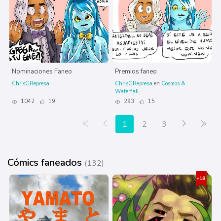
Nominaciones Faneo
Premios faneo
ChrisGRepresa
ChrisGRepresa
en
Cosmos &
Waterfall
1042
19
293
15
Primera página
Anterior
Siguiente
Últ
1
2
3
Cómics faneados
(132)