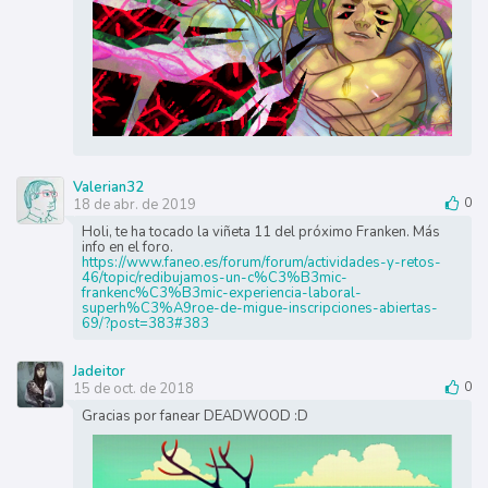
Valerian32
18 de abr. de 2019
0
Holi, te ha tocado la viñeta 11 del próximo Franken. Más
info en el foro.
https://www.faneo.es/forum/forum/actividades-y-retos-
46/topic/redibujamos-un-c%C3%B3mic-
frankenc%C3%B3mic-experiencia-laboral-
superh%C3%A9roe-de-migue-inscripciones-abiertas-
69/?post=383#383
Jadeitor
15 de oct. de 2018
0
Gracias por fanear DEADWOOD :D