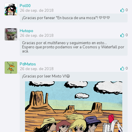
Pol00
26 de sep. de 2018
0
¡Gracias por fanear "En busca de una moza"! 💛💛💛
Hutopo
26 de sep. de 2018
0
Gracias por el multifaneo y seguimiento en esto...
Espero que pronto podamos ver a Cosmos y Waterfall por
acá.
PdMatos
26 de sep. de 2018
0
¡Gracias por leer Mixto V!😃