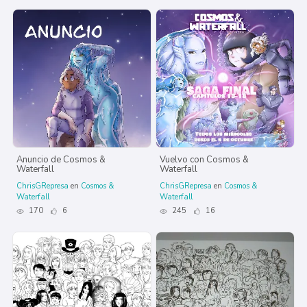
Anuncio de Cosmos &
Vuelvo con Cosmos &
Waterfall
Waterfall
ChrisGRepresa
en
Cosmos &
ChrisGRepresa
en
Cosmos &
Waterfall
Waterfall
170
6
245
16