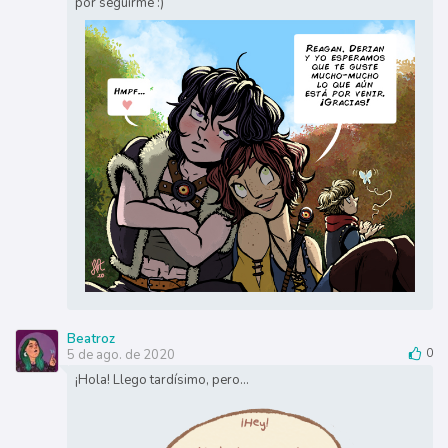
por seguirme :)
Beatroz
5 de ago. de 2020
0
¡Hola! Llego tardísimo, pero...