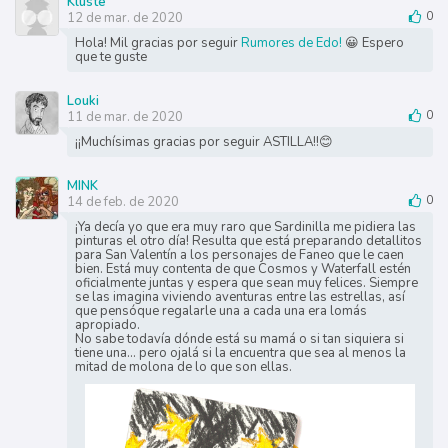
Kluste
12 de mar. de 2020
0
Hola! Mil gracias por seguir
Rumores de Edo!
😀 Espero
que te guste
Louki
11 de mar. de 2020
0
¡¡Muchísimas gracias por seguir ASTILLA!!😊
MINK
14 de feb. de 2020
0
¡Ya decía yo que era muy raro que Sardinilla me pidiera las
pinturas el otro día! Resulta que está preparando detallitos
para San Valentín a los personajes de Faneo que le caen
bien. Está muy contenta de que Cosmos y Waterfall estén
oficialmente juntas y espera que sean muy felices. Siempre
se las imagina viviendo aventuras entre las estrellas, así
que pensóque regalarle una a cada una era lomás
apropiado.
No sabe todavía dónde está su mamá o si tan siquiera si
tiene una... pero ojalá si la encuentra que sea al menos la
mitad de molona de lo que son ellas.